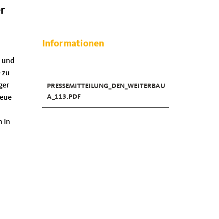
r
Informationen
g und
 zu
ger
PRESSEMITTEILUNG_DEN_WEITERBAU
A_113.PDF
Neue
n in
d