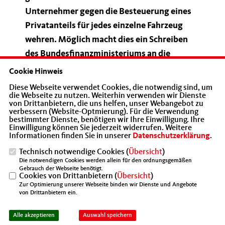
Unternehmer gegen die Besteuerung eines
Privatanteils für jedes einzelne Fahrzeug
wehren. Möglich macht dies ein Schreiben
des Bundesfinanzministeriums an die
obersten Finanzbehörden der Länder.
Cookie Hinweis
Diese Webseite verwendet Cookies, die notwendig sind, um
Die Mittelstands- und Wirtschaftsvereinigung der
die Webseite zu nutzen. Weiterhin verwenden wir Dienste
von Drittanbietern, die uns helfen, unser Webangebot zu
CDU/CSU (MIT) begrüßt ausdrücklich die Anordnung des
verbessern (Website-Optmierung). Für die Verwendung
Finanzministeriums, wonach für Fahrzeuge, die eigentlich
bestimmter Dienste, benötigen wir Ihre Einwilligung. Ihre
Einwilligung können Sie jederzeit widerrufen. Weitere
nicht für eine private Nutzung zur Verfügung stehen (z.B.
Informationen finden Sie in unserer
Datenschutzerklärung
.
Vorführwagen oder Werkstattwagen) auch nicht
zwingend für die private Nutzung versteuert werden
Technisch notwendige Cookies (
Übersicht
)
Die notwendigen Cookies werden allein für den ordnungsgemäßen
müssen. In den vergangenen zwei Jahren hat sich die MIT
Gebrauch der Webseite benötigt.
intensiv für eine Korrektur der unsachgemäßen
Cookies von Drittanbietern (
Übersicht
)
Besteuerungspraxis und einen Abbau der bürokratischen
Zur Optimierung unserer Webseite binden wir Dienste und Angebote
von Drittanbietern ein.
Auflagen eingesetzt. Dieses Engagement zahlt sich nun
aus.
Alle akzeptieren
Auswahl speichern
Die private Nutzung eines betrieblichen PKW wird mit