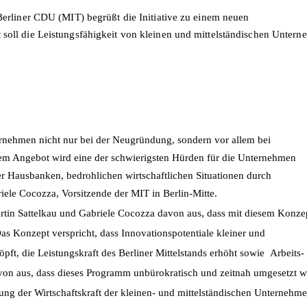
Berliner CDU (MIT) begrüßt die Initiative zu einem neuen
soll die Leistungsfähigkeit von kleinen und mittelständischen Unter
rnehmen nicht nur bei der Neugründung, sondern vor allem bei
sem Angebot wird eine der schwierigsten Hürden für die Unternehmen
r Hausbanken, bedrohlichen wirtschaftlichen Situationen durch
riele Cocozza, Vorsitzende der MIT in Berlin-Mitte.
tin Sattelkau und Gabriele Cocozza davon aus, dass mit diesem Konze
s Konzept verspricht, dass Innovationspotentiale kleiner und
pft, die Leistungskraft des Berliner Mittelstands erhöht sowie Arbeits-
von aus, dass dieses Programm unbürokratisch und zeitnah umgesetzt w
ng der Wirtschaftskraft der kleinen- und mittelständischen Unternehme