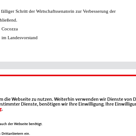
lliger Schritt der Wirtschaftssenatorin zur Verbesserung der
ließend.
e Cocozza
d im Landesvorstand
Mittelstands- und Wirtschaftsunion (MIT)
m die Webseite zu nutzen. Weiterhin verwenden wir Dienste von D
immter Dienste, benötigen wir Ihre Einwilligung. Ihre Einwilligu
g
.
uch der Webseite benötigt.
Drittanbietern ein.