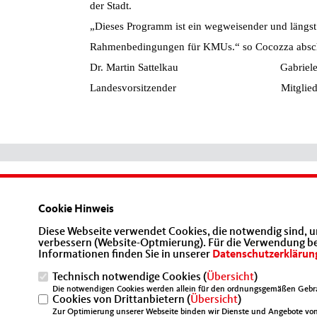
der Stadt.
Dieses Programm ist ein wegweisender und längst fä
Rahmenbedingungen für KMUs.“ so Cocozza absch
Dr. Martin Sattelkau
Gabriel
Landesvorsitzender
Mitglie
Homepage der Mittelstands- und
Wirtschaftsunion Berlin
Cookie Hinweis
Diese Webseite verwendet Cookies, die notwendig sind, u
verbessern (Website-Optmierung). Für die Verwendung best
Informationen finden Sie in unserer
Datenschutzerklärun
Technisch notwendige Cookies (
Übersicht
)
Die notwendigen Cookies werden allein für den ordnungsgemäßen Gebra
Cookies von Drittanbietern (
IMPRESSUM
DATENSCHUTZ
Übersicht
)
KONTAKT
Zur Optimierung unserer Webseite binden wir Dienste und Angebote von 