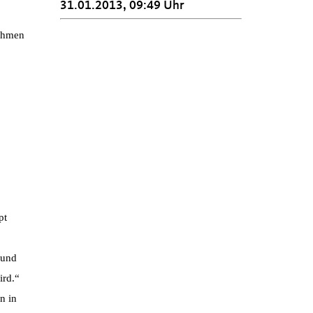
31.01.2013, 09:49 Uhr
nehmen
pt
 und
ird.“
n in