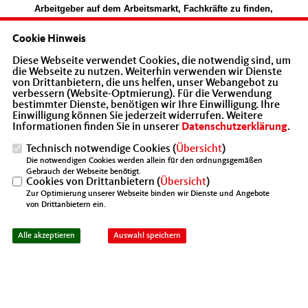
Arbeitgeber auf dem Arbeitsmarkt, Fachkräfte zu finden,
macht ein Umdenken bei Hartz-IV notwendig. Es muss
darum gehen, gesunde und junge Menschen, die bisher
Cookie Hinweis
ohne Beschäftigung waren, in den Arbeitsprozess
Diese Webseite verwendet Cookies, die notwendig sind, um
einzugliedern. Mein Grundgedanke ist, dass diese
die Webseite zu nutzen. Weiterhin verwenden wir Dienste
Menschen sich um Arbeit bemühen müssen. Wer dies
von Drittanbietern, die uns helfen, unser Webangebot zu
aus gesundheitlichen Gründen nicht kann, sollte
verbessern (Website-Optmierung). Für die Verwendung
bestimmter Dienste, benötigen wir Ihre Einwilligung. Ihre
natürlich nach wie vor finanziell abgesichert sein.
Einwilligung können Sie jederzeit widerrufen. Weitere
Informationen finden Sie in unserer
Datenschutzerklärung
.
Es muss einen spürbaren finanziellen Unterschied
zwischen Arbeitnehmern, die einer
Beschäftigung
Technisch notwendige Cookies (
Übersicht
)
nachgehen und Transferhilfeempfängern geben.
Die notwendigen Cookies werden allein für den ordnungsgemäßen
Gebrauch der Webseite benötigt.
Der Mittelstandsvereinigung geht es vor allem darum,
Cookies von Drittanbietern (
Übersicht
)
dass sich Arbeit in Deutschland auch weiterhin lohnt.
Zur Optimierung unserer Webseite binden wir Dienste und Angebote
von Drittanbietern ein.
Die Idee des solidarischen Grundeinkommens schafft
für viele keinen Anreiz, einer regulären Tätigkeit
Alle akzeptieren
Auswahl speichern
nachzugehen. Schon heute fehlen Arbeits- und
Fachkräfte in allen Bereichen der Wirtschaft.
Ich habe den Eindruck,
der Regierende Bürgermeister
setzt sich kaum mit den Problemen der Menschen
auseinander, die jeden Tag etwas leisten in dieser