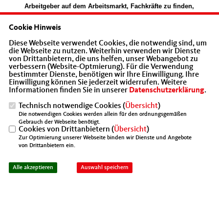
Arbeitgeber auf dem Arbeitsmarkt, Fachkräfte zu finden,
macht ein Umdenken bei Hartz-IV notwendig. Es muss
darum gehen, gesunde und junge Menschen, die bisher
Cookie Hinweis
ohne Beschäftigung waren, in den Arbeitsprozess
Diese Webseite verwendet Cookies, die notwendig sind, um
einzugliedern. Mein Grundgedanke ist, dass diese
die Webseite zu nutzen. Weiterhin verwenden wir Dienste
Menschen sich um Arbeit bemühen müssen. Wer dies
von Drittanbietern, die uns helfen, unser Webangebot zu
aus gesundheitlichen Gründen nicht kann, sollte
verbessern (Website-Optmierung). Für die Verwendung
bestimmter Dienste, benötigen wir Ihre Einwilligung. Ihre
natürlich nach wie vor finanziell abgesichert sein.
Einwilligung können Sie jederzeit widerrufen. Weitere
Informationen finden Sie in unserer
Datenschutzerklärung
.
Es muss einen spürbaren finanziellen Unterschied
zwischen Arbeitnehmern, die einer
Beschäftigung
Technisch notwendige Cookies (
Übersicht
)
nachgehen und Transferhilfeempfängern geben.
Die notwendigen Cookies werden allein für den ordnungsgemäßen
Gebrauch der Webseite benötigt.
Der Mittelstandsvereinigung geht es vor allem darum,
Cookies von Drittanbietern (
Übersicht
)
dass sich Arbeit in Deutschland auch weiterhin lohnt.
Zur Optimierung unserer Webseite binden wir Dienste und Angebote
von Drittanbietern ein.
Die Idee des solidarischen Grundeinkommens schafft
für viele keinen Anreiz, einer regulären Tätigkeit
Alle akzeptieren
Auswahl speichern
nachzugehen. Schon heute fehlen Arbeits- und
Fachkräfte in allen Bereichen der Wirtschaft.
Ich habe den Eindruck,
der Regierende Bürgermeister
setzt sich kaum mit den Problemen der Menschen
auseinander, die jeden Tag etwas leisten in dieser