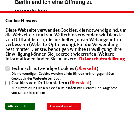
Berlin endlich eine Öffnung zu
ermöglichen.
Cookie Hinweis
Aus meiner Sicht ist es vollkommen
Diese Webseite verwendet Cookies, die notwendig sind, um
inakzeptabel, nur Teilen der
die Webseite zu nutzen. Weiterhin verwenden wir Dienste
von Drittanbietern, die uns helfen, unser Webangebot zu
Gastronomie eine Öffnung zu
verbessern (Website-Optmierung). Für die Verwendung
bestimmter Dienste, benötigen wir Ihre Einwilligung. Ihre
ermöglichen, und die Berliner Kneipen
Einwilligung können Sie jederzeit widerrufen. Weitere
Informationen finden Sie in unserer
Datenschutzerklärung
.
mit dem weiteren Verbot des Betriebes
in massenhafte Insolvenzen zu
Technisch notwendige Cookies (
Übersicht
)
Die notwendigen Cookies werden allein für den ordnungsgemäßen
schicken“, so der Landesvorsitzende
Gebrauch der Webseite benötigt.
Cookies von Drittanbietern (
Übersicht
)
der Mittelstands- und Wirtschaftsunion,
Zur Optimierung unserer Webseite binden wir Dienste und Angebote
von Drittanbietern ein.
Christian Gräff.
Alle akzeptieren
Auswahl speichern