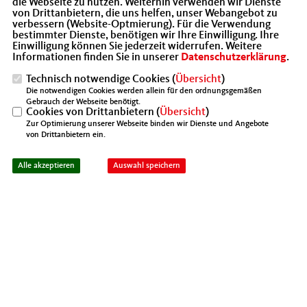
die Webseite zu nutzen. Weiterhin verwenden wir Dienste
stellt einen massiven Eingriff in die
von Drittanbietern, die uns helfen, unser Webangebot zu
unternehmerische Freiheit dar“, so der
verbessern (Website-Optmierung). Für die Verwendung
bestimmter Dienste, benötigen wir Ihre Einwilligung. Ihre
Landesvorsitzende der MIT Berlin.
Einwilligung können Sie jederzeit widerrufen. Weitere
Informationen finden Sie in unserer
Datenschutzerklärung
.
Technisch notwendige Cookies (
Übersicht
)
Die notwendigen Cookies werden allein für den ordnungsgemäßen
Gebrauch der Webseite benötigt.
Cookies von Drittanbietern (
Übersicht
)
Zur Optimierung unserer Webseite binden wir Dienste und Angebote
von Drittanbietern ein.
Alle akzeptieren
Auswahl speichern
,,Die Kosten für Enteignungen von z. B.
Energieunternehmen oder Wohnungsbauunternehmen